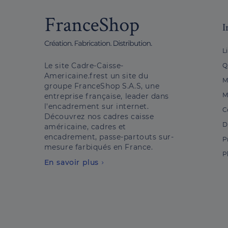
I
L
Le site Cadre-Caisse-
Q
Americaine.frest un site du
M
groupe FranceShop S.A.S, une
M
entreprise française, leader dans
l'encadrement sur internet.
C
Découvrez nos cadres caisse
D
américaine, cadres et
encadrement, passe-partouts sur-
P
mesure farbiqués en France.
P
En savoir plus