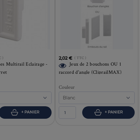
C )
2,02 €
( TTC )
es Multirail Eclairage -
Jeux de 2 bouchons OU 1
rret
raccord d'angle (CliprailMAX)
Couleur
+ PANIER
+ PANIER