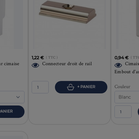
1,22 €
( TTC )
0,94 €
( TT
ur cimaise
Connecteur droit de rail
Cimais
Embout d'a
Couleur
+ PANIER
PANIER