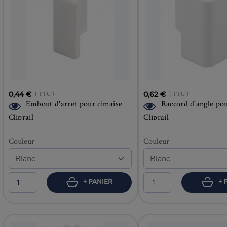
0,44 €
( TTC )
0,62 €
( TTC )
Embout d'arret pour cimaise
Raccord d'angle po
Cliprail
Cliprail
Couleur
Couleur
+ PANIER
+ 