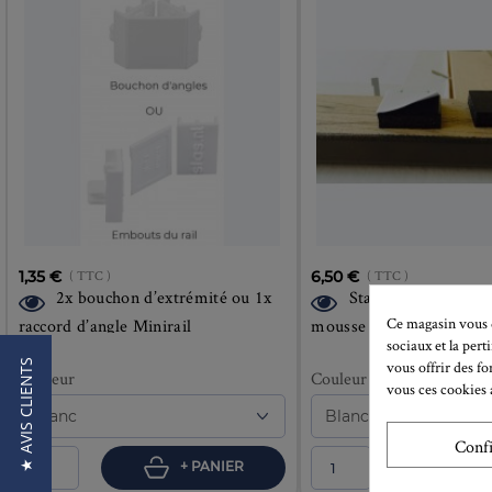
1,35 €
( TTC )
6,50 €
( TTC )
2x bouchon d’extrémité ou 1x
Stabilisateur, redre
Ce magasin vous d
raccord d’angle Minirail
mousse adhésive pour c
sociaux et la pert
40 unités
★ AVIS CLIENTS
vous offrir des fo
Couleur
Couleur
vous ces cookies a
Conf
+ PANIER
+ 