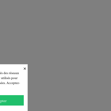
×
és des réseaux
 utilisés pour
isées. Acceptez-
pter