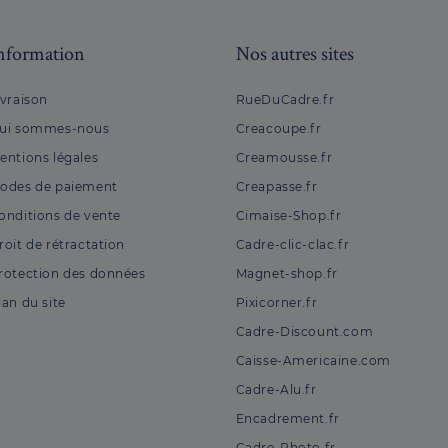
nformation
Nos autres sites
ivraison
RueDuCadre.fr
ui sommes-nous
Creacoupe.fr
entions légales
Creamousse.fr
odes de paiement
Creapasse.fr
onditions de vente
Cimaise-Shop.fr
roit de rétractation
Cadre-clic-clac.fr
rotection des données
Magnet-shop.fr
lan du site
Pixicorner.fr
Cadre-Discount.com
Caisse-Americaine.com
Cadre-Alu.fr
Encadrement.fr
Cadre-Photo.fr