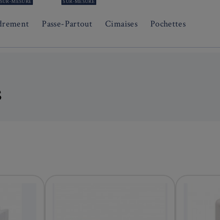
SUR-MESURE
SUR-MESURE
drement
Passe-Partout
Cimaises
Pochettes
s