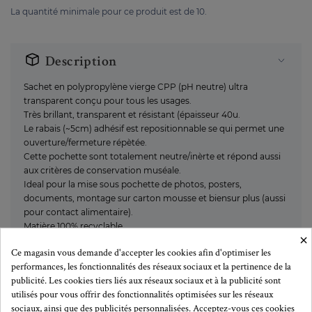
La quantité minimale pour ce produit est de 10.
Description
Sachet en polypropylène vierge CPP (pH neutre) ultra
transparent conçu pour tous les usages.
Très brillant, transparent et résistant (épaisseur 40u.
Le rabais (~5cm) adhésif est repositionnable se qui permet une
ouverture/fermeture répètée.
Cette pochette sont totalement neutre/inèrte et répond aussi
aux critères de conservation muséale.
Ideal pour la mise sous pochette de photos, posters,
documents, montage sur carton mousse et biensur plus (aussi
pour contact alimentaire).
Matière 100% recyclable
×
Ce magasin vous demande d'accepter les cookies afin d'optimiser les
performances, les fonctionnalités des réseaux sociaux et la pertinence de la
publicité. Les cookies tiers liés aux réseaux sociaux et à la publicité sont
Plus de détails
utilisés pour vous offrir des fonctionnalités optimisées sur les réseaux
sociaux, ainsi que des publicités personnalisées. Acceptez-vous ces cookies