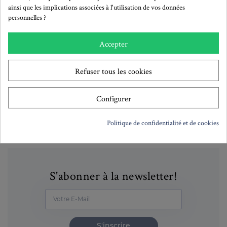
ainsi que les implications associées à l'utilisation de vos données
Remises quantitatives
personnelles ?
A partir de:
Remise
Prix unitaire TTC:
Accepter
1
-
0,19 €
100
10%
0,17 €
200
20%
0,15 €
Refuser tous les cookies
500
30%
0,13 €
1000
35%
0,12 €
Configurer
Politique de confidentialité et de cookies
S'abonner à la newsletter!
S'inscrire