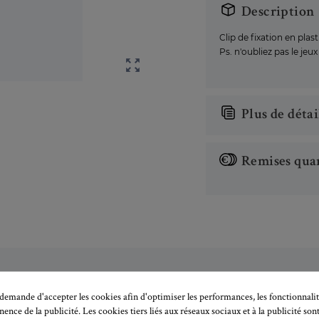
Description
Clip de fixation en plas
Ps. n'oubliez pas le jeux

Plus de détai
Remises quan
S'abonner à la newsletter!
emande d'accepter les cookies afin d'optimiser les performances, les fonctionnalit
inence de la publicité. Les cookies tiers liés aux réseaux sociaux et à la publicité sont
S'inscrire