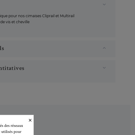
tique pour nos cimaises Cliprail et Multirail
 de vis et cheville
ls
titatives
×
és des réseaux
 utilisés pour