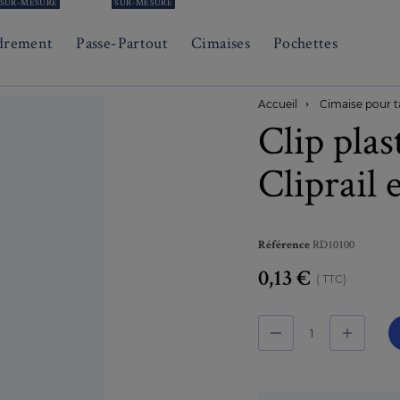
SUR-MESURE
SUR-MESURE
drement
Passe-Partout
Cimaises
Pochettes
Accueil
Cimaise pour t

Clip plas
Cliprail 
RD10100
Référence
0,13 €
TTC