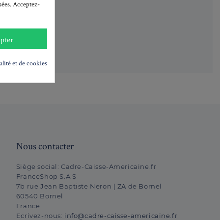
isées. Acceptez-
données
pter
é
alité et de cookies
Nous contacter
Siège social:
Cadre-Caisse-Americaine.fr
FranceShop S.A.S
7b rue Jean Baptiste Neron | ZA de Bornel
60540 Bornel
France
Ecrivez-nous:
info@cadre-caisse-americaine.fr